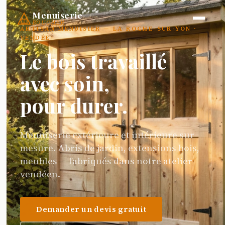
Menuiserie
BOUCHER
ARTISAN MENUISIER — LA ROCHE-SUR-YON ·
VENDÉE
Le bois travaillé
avec soin,
pour durer.
Menuiserie extérieure et intérieure sur
mesure. Abris de jardin, extensions bois,
meubles — fabriqués dans notre atelier
vendéen.
Demander un devis gratuit