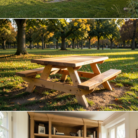
Extensions en bois
Agrandissez votre habitat avec une ossature bois sur
DÉCOUVRIR
mesure.
Tables de pique-nique
Mobilier extérieur robuste pour espaces verts et
DÉCOUVRIR
collectivités.