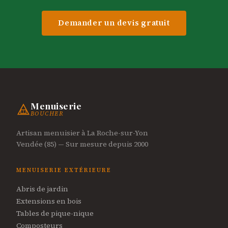
maîtrisons l'ensemble du processus, du choix du
bois à la pose finale.
Demander un devis gratuit
Menuiserie
BOUCHER
Artisan menuisier à La Roche-sur-Yon
Vendée (85) — Sur mesure depuis 2000
MENUISERIE EXTÉRIEURE
Abris de jardin
Extensions en bois
Tables de pique-nique
Composteurs